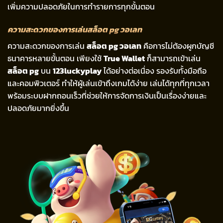
เพิ่มความปลอดภัยในการทำรายการทุกขั้นตอน
ความสะดวกของการเล่นสล็อต pg วอเลท
ความสะดวกของการเล่น
สล็อต pg วอเลท
คือการไม่ต้องผูกบัญชี
ธนาคารหลายขั้นตอน เพียงใช้
True Wallet
ก็สามารถเข้าเล่น
สล็อต pg
บน
123luckyplay
ได้อย่างต่อเนื่อง รองรับทั้งมือถือ
และคอมพิวเตอร์ ทำให้ผู้เล่นเข้าถึงเกมได้ง่าย เล่นได้ทุกที่ทุกเวลา
พร้อมระบบฝากถอนเร็วที่ช่วยให้การจัดการเงินเป็นเรื่องง่ายและ
ปลอดภัยมากยิ่งขึ้น