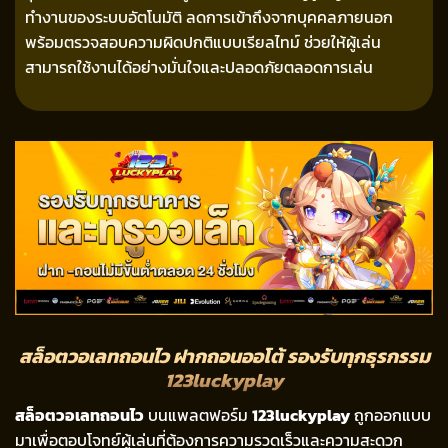
ทำงานของระบบอัตโนมัติ ลดการเข้าถึงจากบุคคลภายนอก
พร้อมตรวจสอบความผิดปกติแบบเรียลไทม์ ช่วยให้ผู้เล่น
สามารถใช้งานได้อย่างมั่นใจและปลอดภัยตลอดการเล่น
สล็อตวอเลทถอนไว ฝากถอนออโต้ รองรับทุกธุรกรรม
123luckyplay
สล็อตวอเลทถอนไว
บนแพลตฟอร์ม
123luckyplay
ถูกออกแบบ
มาเพื่อตอบโจทย์ผู้เล่นที่ต้องการความรวดเร็วและความสะดวก