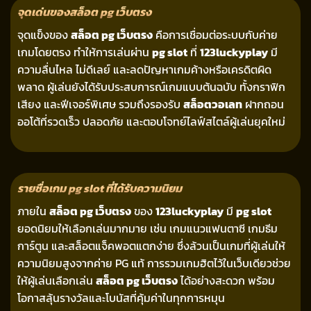
จุดเด่นของสล็อต pg เว็บตรง
จุดแข็งของ
สล็อต pg เว็บตรง
คือการเชื่อมต่อระบบกับค่าย
เกมโดยตรง ทำให้การเล่นผ่าน
pg slot
ที่
123luckyplay
มี
ความลื่นไหล ไม่ดีเลย์ และลดปัญหาเกมค้างหรือเครดิตผิด
พลาด ผู้เล่นยังได้รับประสบการณ์เกมแบบต้นฉบับ ทั้งกราฟิก
เสียง และฟีเจอร์พิเศษ รวมถึงรองรับ
สล็อตวอเลท
ฝากถอน
ออโต้ที่รวดเร็ว ปลอดภัย และตอบโจทย์ไลฟ์สไตล์ผู้เล่นยุคใหม่
รายชื่อเกม pg slot ที่ได้รับความนิยม
ภายใน
สล็อต pg เว็บตรง
ของ
123luckyplay
มี
pg slot
ยอดนิยมให้เลือกเล่นมากมาย เช่น เกมแนวแฟนตาซี เกมธีม
การ์ตูน และสล็อตแจ็คพอตแตกง่าย ซึ่งล้วนเป็นเกมที่ผู้เล่นให้
ความนิยมสูงจากค่าย PG แท้ การรวมเกมฮิตไว้ในเว็บเดียวช่วย
ให้ผู้เล่นเลือกเล่น
สล็อต pg เว็บตรง
ได้อย่างสะดวก พร้อม
โอกาสลุ้นรางวัลและโบนัสที่คุ้มค่าในทุกการหมุน