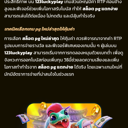
ประสิทธิภาพ บน
123luckyplay
เกมส่วนใหญ่มีค่า RTP ค่อนข้าง
สูงและฟีเจอร์ช่วยเพิ่มโอกาสรับโบนัส ทำให้
สล็อต pg แตกง่าย
สามารถเล่นได้ต่อเนื่อง ไม่กดดัน และมีลุ้นกำไรจริง
เทคนิคเลือกเกม pg ใหม่ล่าสุดให้คุ้มค่า
การเลือก
สล็อต pg ใหม่ล่าสุด
ให้คุ้มค่า ควรพิจารณาจากค่า RTP
รูปแบบการจ่ายรางวัล และฟีเจอร์พิเศษของเกมนั้น ๆ ผู้เล่นบน
123luckyplay
สามารถเริ่มจากการทดลองหมุนด้วยเบทต่ำ เพื่อดู
จังหวะการออกโบนัสก่อนเพิ่มทุน วิธีนี้ช่วยลดความเสี่ยงและเพิ่ม
โอกาสทำกำไรจาก
สล็อต pg แตกง่าย
ได้จริง โดยเฉพาะเกมใหม่ที่
มักมีอัตราการจ่ายที่น่าสนใจในช่วงแรก