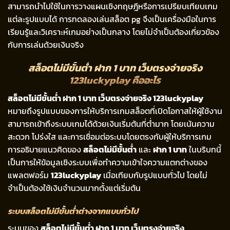
สามารถนำไปใช้ในการวางแผนเชิงทฤษฎีหรือการเปรียบเทียบเกม
แต่ละรูปแบบได้ การทดลองเล่นสล็อต pg จึงเป็นเครื่องมือในการ
เรียนรู้และวิเคราะห์เกมอย่างเป็นกลาง โดยไม่จำเป็นต้องเกี่ยวข้อง
กับการเล่นด้วยเงินจริง
สล็อตไม่มีขั้นต่ำ ฝาก 1 บาท เว็บตรงจ่ายจริง
123luckyplay คืออะไร
สล็อตไม่มีขั้นต่ำ ฝาก 1 บาท เว็บตรงจ่ายจริง 123luckyplay
หมายถึงรูปแบบของการให้บริการเกมสล็อตที่เปิดโอกาสให้ผู้ใช้งาน
สามารถเข้าถึงระบบเกมได้ด้วยเงินเริ่มต้นที่ต่ำมาก โดยเน้นความ
สะดวก โปร่งใส และการเชื่อมต่อระบบโดยตรงกับผู้ให้บริการเกม
การอธิบายแนวคิดของ
สล็อตไม่มีขั้นต่ำ
และ
ฝาก 1 บาท
ในบริบทนี้
เป็นการให้ข้อมูลเชิงระบบเพื่อทำความเข้าใจความแตกต่างของ
แพลตฟอร์ม
123luckyplay
เมื่อเทียบกับรูปแบบทั่วไป โดยไม่
จำเป็นต้องใช้เงินจำนวนมากตั้งแต่เริ่มต้น
ระบบสล็อตไม่มีขั้นต่ำต่างจากแบบทั่วไป
ระบบของ
สล็อตไม่มีขั้นต่ำ ฝาก 1 บาท เว็บตรงจ่ายจริง