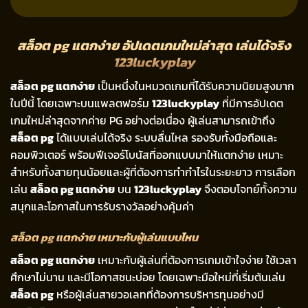
สล็อต pg แตกง่าย อัปเดตเกมใหม่ล่าสุด เล่นได้จริง
123luckyplay
สล็อต pg แตกง่าย
เป็นหนึ่งในหมวดเกมที่ได้รับความนิยมสูงมาก
ในปีนี้ โดยเฉพาะบนแพลตฟอร์ม
123luckyplay
ที่มีการอัปเดต
เกมใหม่ล่าสุดจากค่าย PG อย่างต่อเนื่อง ผู้เล่นสามารถเข้าถึง
สล็อต pg
ได้แบบเล่นได้จริง ระบบลื่นไหล รองรับทั้งมือถือและ
คอมพิวเตอร์ พร้อมฟีเจอร์โบนัสที่ออกแบบมาให้แตกง่าย เหมาะ
สำหรับทั้งสายทุนน้อยและผู้ที่ต้องการทำกำไรในระยะยาว การเลือก
เล่น
สล็อต pg แตกง่าย
บน
123luckyplay
จึงตอบโจทย์ทั้งความ
สนุกและโอกาสในการรับรางวัลอย่างคุ้มค่า
สล็อต pg แตกง่าย เหมาะกับผู้เล่นแบบไหน
สล็อต pg แตกง่าย
เหมาะกับผู้เล่นที่ต้องการเกมเข้าใจง่าย ใช้เวลา
ศึกษาไม่นาน และมีโอกาสชนะบ่อย โดยเฉพาะมือใหม่ที่เริ่มต้นเล่น
สล็อต pg
หรือผู้เล่นสายวอเลทที่ต้องการบริหารทุนอย่างมี