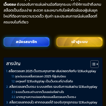
เว็บตรง
ยังรองรับการเล่นผ่านมือถือทุกระบบ ทำให้การเข้าถึงเกม
สล็อตเป็นเรื่องง่าย สะดวก และเหมาะกับไลฟ์สไตล์ของผู้เล่นยุค
ใหม่ที่ต้องการความรวดเร็ว คุ้มค่า และประสบการณ์เล่นสล็อตที่
ครบจบในที่เดียว
สมัครสมาชิก
เข้าสู่ระบบ
สารบัญ
สล็อตวอเลท 2025 เว็บตรงคุณภาพ เล่นปลอดภัยกับ 123luckyplay
จุดเด่นของสล็อตวอเลท 2025 ที่ผู้เล่นนิยม
เหตุผลที่ 123luckyplay เป็นเว็บตรงที่น่าเชื่อถือ
สล็อตวอเลทเว็บตรง ระบบเสถียร รองรับการเล่นผ่าน 123luckyplay
ระบบเว็บตรงต่างจากเว็บเอเย่นต์อย่างไร
มาตรฐานความปลอดภัยของสล็อตวอเลทเว็บตรง
สล็อตวอเลทถอนไว ฝากถอนออโต้ รองรับทุกธุรกรรม 123luckyplay